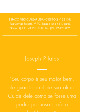
ESPAÇO FISIO CLAREAR LTDA - CREFITO 2 nº 5213-RJ
Rua Gavião Peixoto, nº 70, Salas 410 e 411, Icaraí,
Niterói, RJ, CEP 24.230-100 - Tel.: (21) 2612-0895
Joseph Pilates
"Seu corpo é seu maior bem,
ele guarda e reflete sua alma.
Cuide dele como se fosse uma
pedra preciosa e nós o